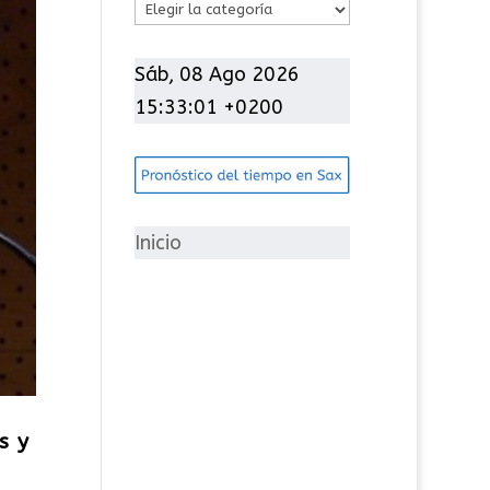
C
a
t
Sáb, 08 Ago 2026
e
15:33:03 +0200
g
o
r
í
Inicio
a
s
s y