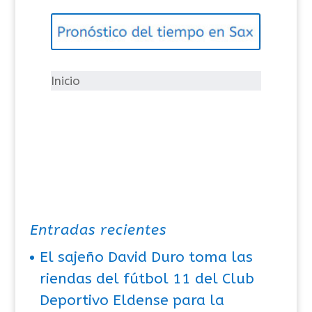
g
o
r
í
Inicio
a
s
Entradas recientes
El sajeño David Duro toma las
riendas del fútbol 11 del Club
Deportivo Eldense para la