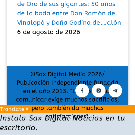
de Oro de sus gigantes: 50 años
de la boda entre Don Ramón del
Vinalopó y Doña Godina del Jalón
6 de agosto de 2026
©Sax Digital Media 2026/
Publicación Independiente fundada
en el año 2013. "La pasión por
comunicar exige muchos sacrificios,
pero también da muchas
Translate »
satisfacciones".
Instala Sax Digital Noticias en tu
escritorio.