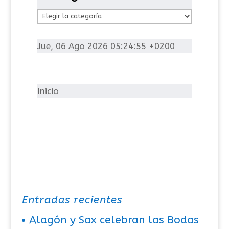
C
a
t
Jue, 06 Ago 2026 05:24:55 +0200
e
g
o
Inicio
r
í
a
s
Entradas recientes
Alagón y Sax celebran las Bodas