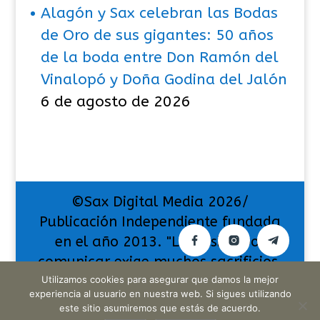
Alagón y Sax celebran las Bodas
de Oro de sus gigantes: 50 años
de la boda entre Don Ramón del
Vinalopó y Doña Godina del Jalón
6 de agosto de 2026
©Sax Digital Media 2026/
Publicación Independiente fundada
en el año 2013. "La pasión por
comunicar exige muchos sacrificios,
pero también da muchas
Utilizamos cookies para asegurar que damos la mejor
experiencia al usuario en nuestra web. Si sigues utilizando
satisfacciones".
este sitio asumiremos que estás de acuerdo.