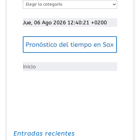
C
a
t
Jue, 06 Ago 2026 12:40:21 +0200
e
g
o
r
í
Inicio
a
s
Entradas recientes