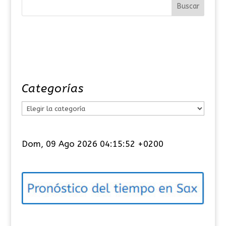
Categorías
C
a
t
Dom, 09 Ago 2026 04:15:53 +0200
e
g
o
r
í
a