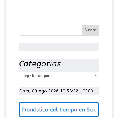
Categorías
C
a
t
Dom, 09 Ago 2026 10:58:22 +0200
e
g
o