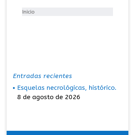
r
í
Inicio
a
s
Entradas recientes
Esquelas necrológicas, histórico.
8 de agosto de 2026