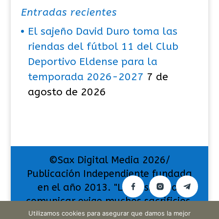
Entradas recientes
El sajeño David Duro toma las
riendas del fútbol 11 del Club
Deportivo Eldense para la
temporada 2026-2027
7 de
agosto de 2026
©Sax Digital Media 2026/
Publicación Independiente fundada
en el año 2013. "La pasión por
comunicar exige muchos sacrificios,
Utilizamos cookies para asegurar que damos la mejor
pero también da muchas