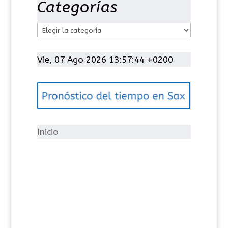
Categorías
C
a
t
Vie, 07 Ago 2026 13:57:45 +0200
e
g
o
r
í
Inicio
a
s