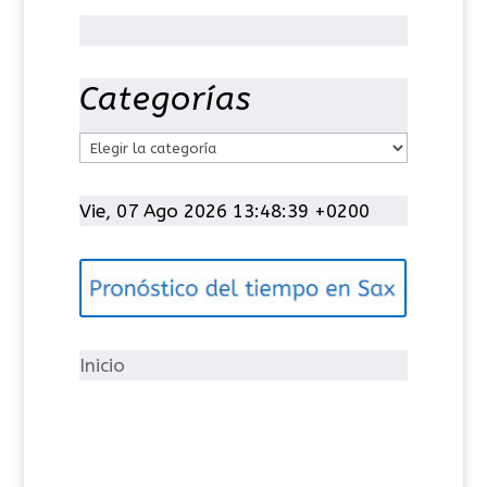
Categorías
C
a
t
Vie, 07 Ago 2026 13:48:39 +0200
e
g
o
r
í
Inicio
a
s