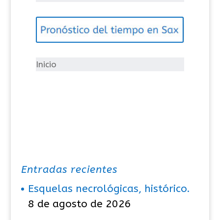
e
g
o
r
í
Inicio
a
s
Entradas recientes
Esquelas necrológicas, histórico.
8 de agosto de 2026