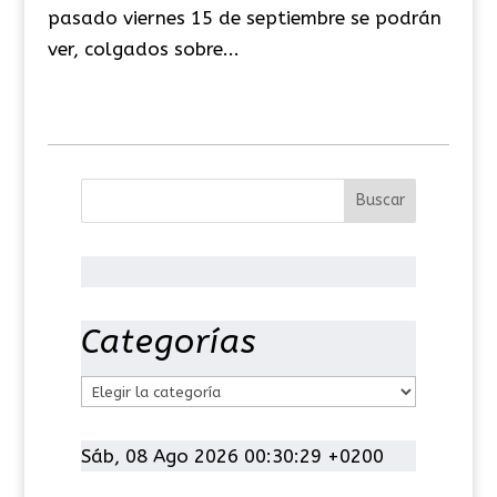
pasado viernes 15 de septiembre se podrán
ver, colgados sobre...
Categorías
C
a
t
Sáb, 08 Ago 2026 00:30:29 +0200
e