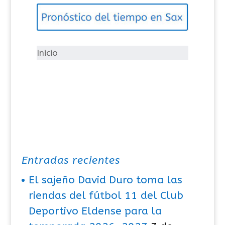
g
o
r
í
Inicio
a
s
Entradas recientes
El sajeño David Duro toma las
riendas del fútbol 11 del Club
Deportivo Eldense para la