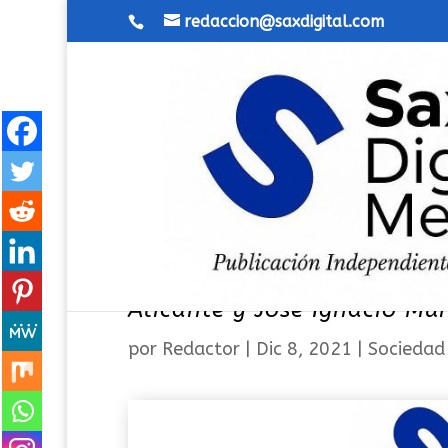
redaccion@saxdigital.com
Jesús Murgui dejará de ser 
Alicante y José Ignacio Mun
por
Redactor
|
Dic 8, 2021
|
Sociedad