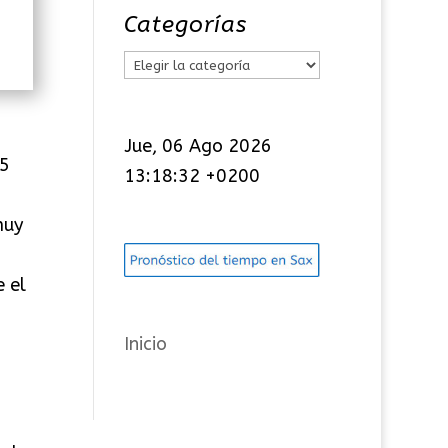
Categorías
C
a
t
Jue, 06 Ago 2026
e
75
13:18:33 +0200
g
o
muy
r
í
 el
a
s
Inicio