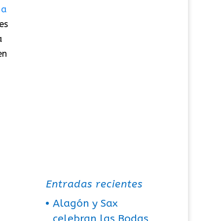
 a
es
a
en
Entradas recientes
Alagón y Sax
celebran las Bodas