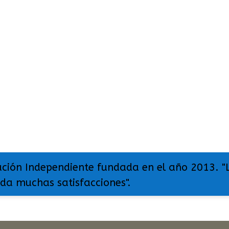
ación Independiente fundada en el año 2013. "
 da muchas satisfacciones".