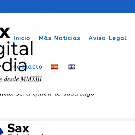
Inicio
Más Noticias
Aviso Legal
Contacto
el obispo de la Diócesis de Orihuela-
illa será quien le sustituya