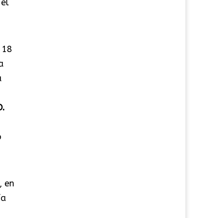
 el
 18
a
a
.
o
, en
ía