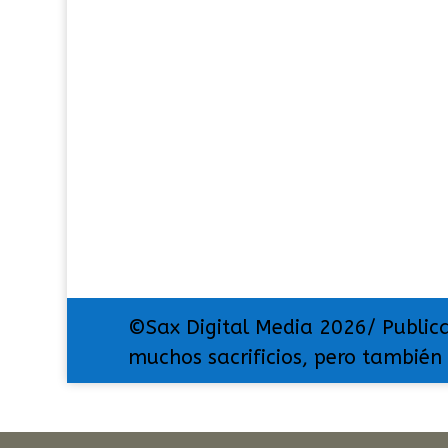
©Sax Digital Media 2026/ Public
muchos sacrificios, pero también