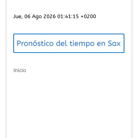
a
t
Jue, 06 Ago 2026 01:41:16 +0200
e
g
o
r
í
a
Inicio
s