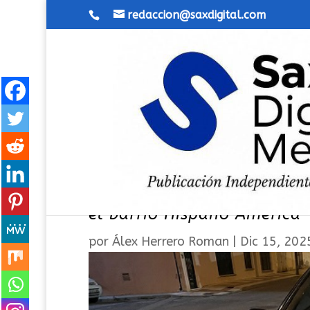
redaccion@saxdigital.com
Un vehículo cae por una de 
el barrio Hispano América
por
Álex Herrero Roman
|
Dic 15, 202