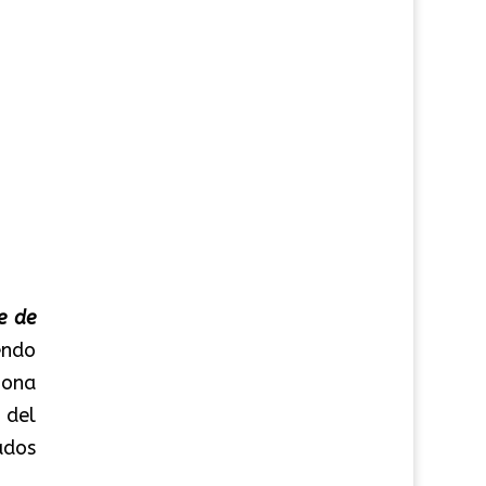
e de
endo
zona
 del
ados