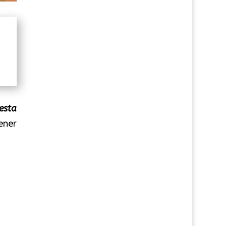
esta
ener