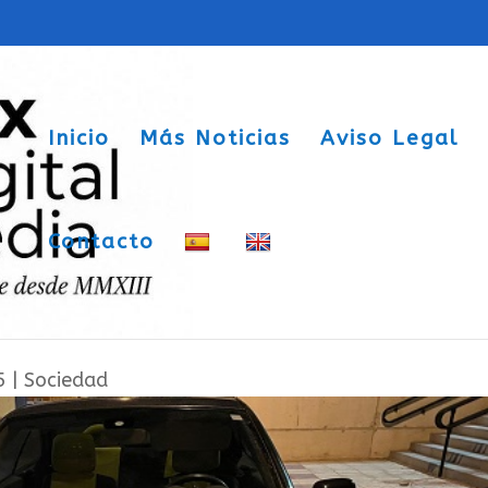
Inicio
Más Noticias
Aviso Legal
Contacto
las escaleras de la parte alta de Sax,
5
|
Sociedad