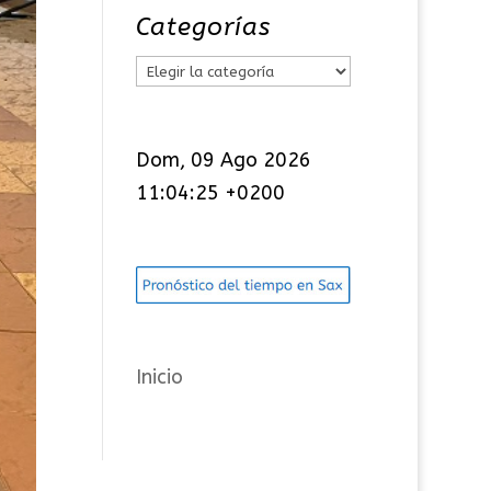
Categorías
C
a
t
Dom, 09 Ago 2026
e
11:04:26 +0200
g
o
r
í
a
s
Inicio