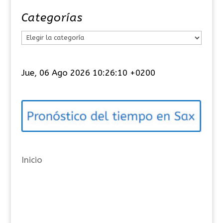
Categorías
C
a
t
Jue, 06 Ago 2026 10:26:11 +0200
e
g
o
r
í
a
Inicio
s