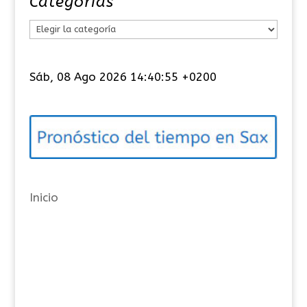
Categorías
C
a
t
Sáb, 08 Ago 2026 14:40:56 +0200
e
g
o
r
í
a
Inicio
s