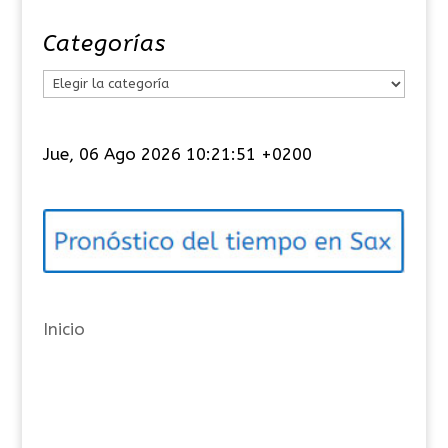
Categorías
C
a
t
Jue, 06 Ago 2026 10:21:51 +0200
e
g
o
r
í
a
Inicio
s