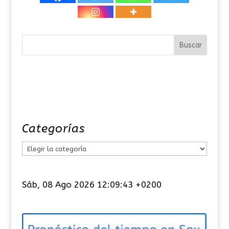
Categorías
C
a
t
Sáb, 08 Ago 2026 12:09:44 +0200
e
g
o