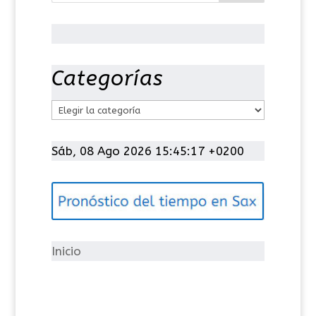
Categorías
C
a
t
Sáb, 08 Ago 2026 15:45:17 +0200
e
g
o
r
í
Inicio
a
s