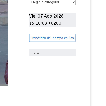
C
a
t
Vie, 07 Ago 2026
e
15:10:09 +0200
g
o
r
í
Inicio
a
s