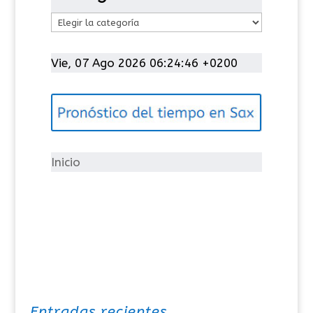
C
a
t
Vie, 07 Ago 2026 06:24:47 +0200
e
g
o
r
í
Inicio
a
s
Entradas recientes