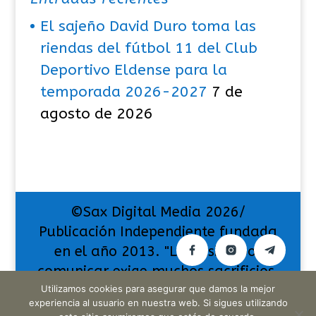
El sajeño David Duro toma las
riendas del fútbol 11 del Club
Deportivo Eldense para la
temporada 2026-2027
7 de
agosto de 2026
©Sax Digital Media 2026/
Publicación Independiente fundada
en el año 2013. "La pasión por
comunicar exige muchos sacrificios,
Utilizamos cookies para asegurar que damos la mejor
pero también da muchas
experiencia al usuario en nuestra web. Si sigues utilizando
satisfacciones".