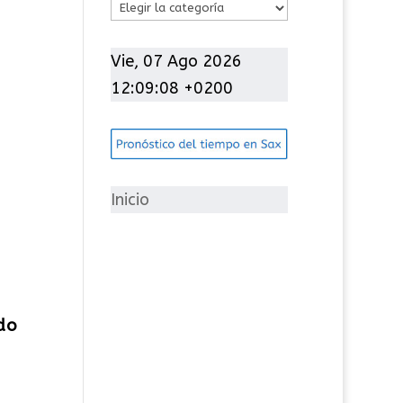
C
a
t
Vie, 07 Ago 2026
e
12:09:09 +0200
g
o
r
í
Inicio
a
s
do