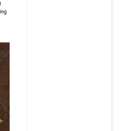
g
ing