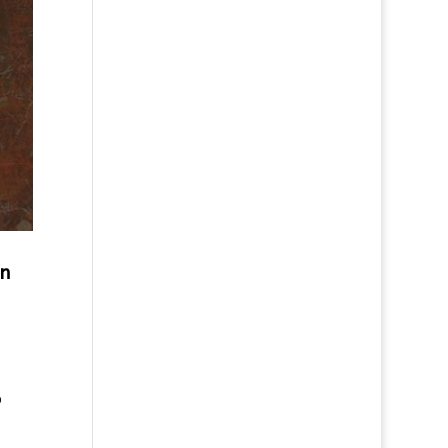
un
o
.