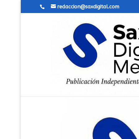
redaccion@saxdigital.com