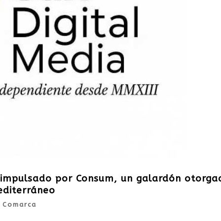
l impulsado por Consum, un galardón otorga
editerráneo
|
Comarca