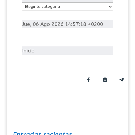
C
a
t
Jue, 06 Ago 2026 14:57:18 +0200
e
g
o
Inicio
r
í
a
s
Entradas recientes