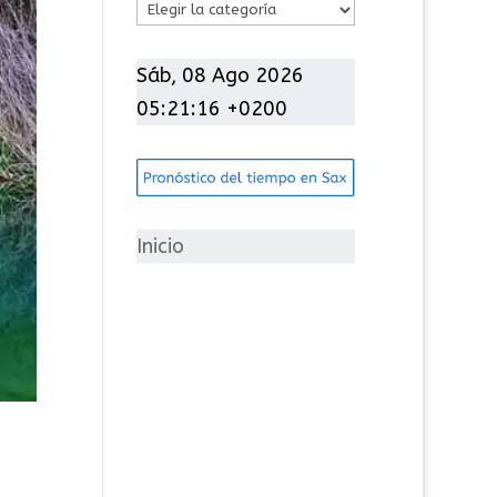
C
a
t
Sáb, 08 Ago 2026
e
05:21:17 +0200
g
o
r
í
Inicio
a
s