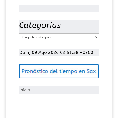
Categorías
C
a
t
Dom, 09 Ago 2026 02:51:59 +0200
e
g
o
r
í
Inicio
a
s