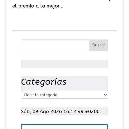
el premio a la mejor...
Categorías
C
a
t
Sáb, 08 Ago 2026 16:12:50 +0200
e
g