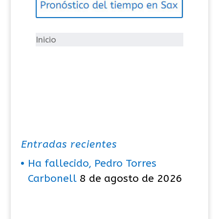
o
r
í
Inicio
a
s
Entradas recientes
Ha fallecido, Pedro Torres
Carbonell
8 de agosto de 2026