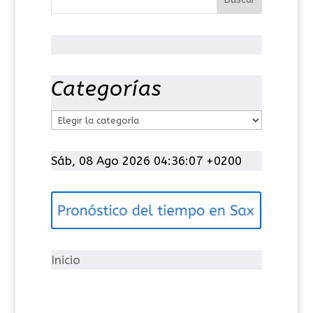
Categorías
C
a
t
Sáb, 08 Ago 2026 04:36:07 +0200
e
g
o
r
í
Inicio
a
s