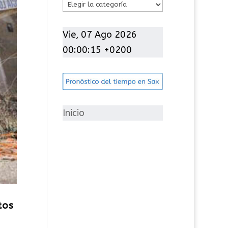
C
a
t
Vie, 07 Ago 2026
e
00:00:16 +0200
g
o
r
í
Inicio
a
s
tos