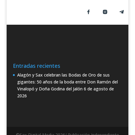
s
Entradas recientes
Alagón y Sax celebran las Bodas de Oro de sus
gigantes: 50 años de la boda entre Don Ramón del
Vinalopó y Doña Godina del Jalón
6 de agosto de
2026
©Sax Digital Media 2026/ Publicación Independiente