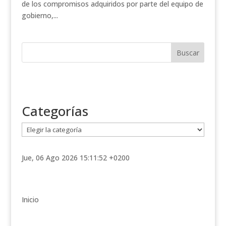
de los compromisos adquiridos por parte del equipo de
gobierno,...
Categorías
C
a
t
Jue, 06 Ago 2026 15:11:52 +0200
e
g
o
r
Inicio
í
a