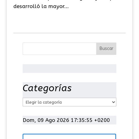
desarrolló la mayor...
Categorías
C
a
t
Dom, 09 Ago 2026 17:35:55 +0200
e
g