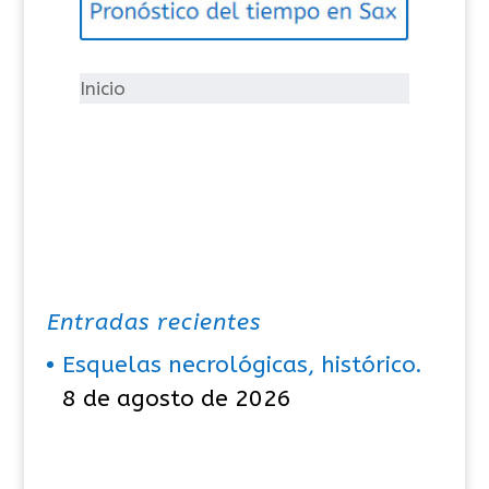
o
r
í
Inicio
a
s
Entradas recientes
Esquelas necrológicas, histórico.
8 de agosto de 2026