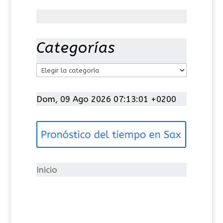
Categorías
C
a
t
Dom, 09 Ago 2026 07:13:02 +0200
e
g
o
r
í
Inicio
a
s