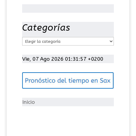
Categorías
C
a
t
Vie, 07 Ago 2026 01:31:57 +0200
e
g
o
r
í
Inicio
a
s