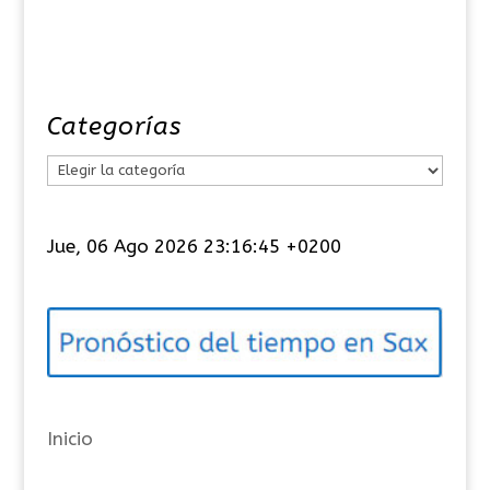
Categorías
C
a
t
Jue, 06 Ago 2026 23:16:46 +0200
e
g
o
r
í
a
Inicio
s