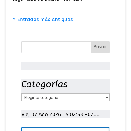
« Entradas más antiguas
Categorías
C
a
t
Vie, 07 Ago 2026 15:02:53 +0200
e
g