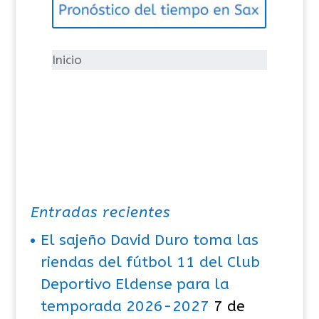
o
r
í
Inicio
a
s
Entradas recientes
El sajeño David Duro toma las
riendas del fútbol 11 del Club
Deportivo Eldense para la
temporada 2026-2027
7 de