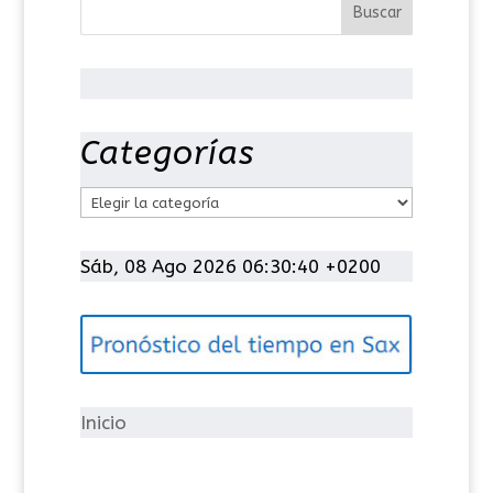
Categorías
C
a
t
Sáb, 08 Ago 2026 06:30:41 +0200
e
g
o
r
í
Inicio
a
s