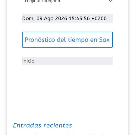
C
a
t
Dom, 09 Ago 2026 15:45:57 +0200
e
g
o
r
í
Inicio
a
s
Entradas recientes