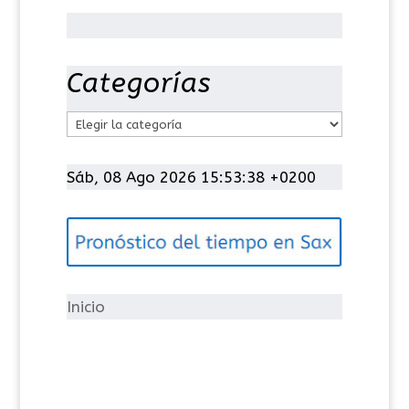
Categorías
C
a
t
Sáb, 08 Ago 2026 15:53:39 +0200
e
g
o
r
í
Inicio
a
s