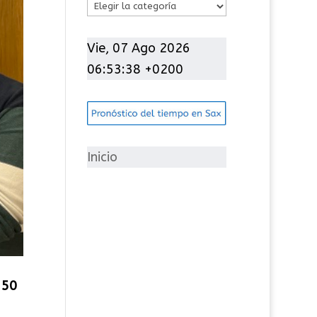
C
a
t
Vie, 07 Ago 2026
e
06:53:38 +0200
g
o
r
í
Inicio
a
s
 50