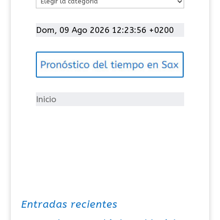
C
a
t
Dom, 09 Ago 2026 12:23:57 +0200
e
g
o
r
í
Inicio
a
s
Entradas recientes