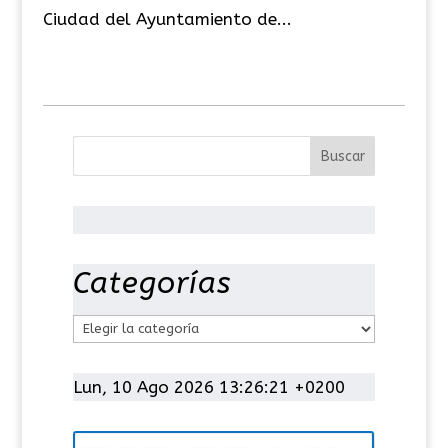
Ciudad del Ayuntamiento de...
Categorías
C
a
t
Lun, 10 Ago 2026 13:26:21 +0200
e
g