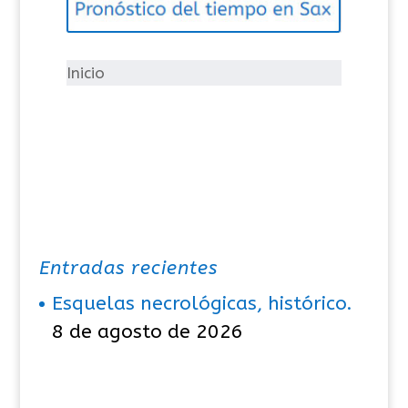
o
r
í
Inicio
a
s
Entradas recientes
Esquelas necrológicas, histórico.
8 de agosto de 2026