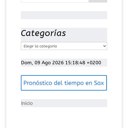
Categorías
C
a
t
Dom, 09 Ago 2026 15:18:49 +0200
e
g
o
r
í
Inicio
a
s