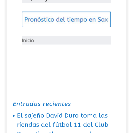
e
g
o
r
í
Inicio
a
s
Entradas recientes
El sajeño David Duro toma las
riendas del fútbol 11 del Club