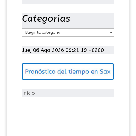
Categorías
C
a
t
Jue, 06 Ago 2026 09:21:20 +0200
e
g
o
r
í
Inicio
a
s