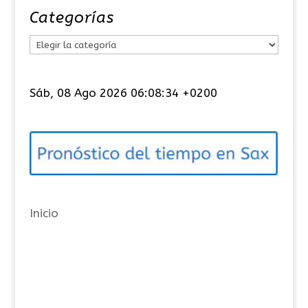
Categorías
C
a
t
Sáb, 08 Ago 2026 06:08:35 +0200
e
g
o
r
í
a
Inicio
s