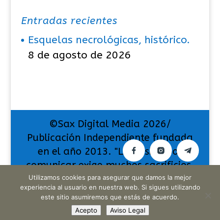
Entradas recientes
Esquelas necrológicas, histórico.
8 de agosto de 2026
©Sax Digital Media 2026/
Publicación Independiente fundada
en el año 2013. "La pasión por
comunicar exige muchos sacrificios,
Utilizamos cookies para asegurar que damos la mejor
pero también da muchas
experiencia al usuario en nuestra web. Si sigues utilizando
satisfacciones".
este sitio asumiremos que estás de acuerdo.
Acepto
Aviso Legal
Translate »