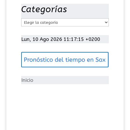
Categorías
C
a
t
Lun, 10 Ago 2026 11:17:15 +0200
e
g
o
r
í
Inicio
a
s