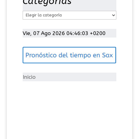
Categorías
C
a
t
Vie, 07 Ago 2026 04:46:04 +0200
e
g
o
r
í
Inicio
a
s