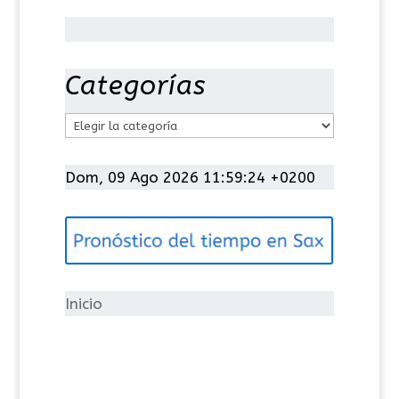
Categorías
C
a
t
Dom, 09 Ago 2026 11:59:25 +0200
e
g
o
r
í
Inicio
a
s