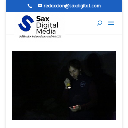
redaccion@saxdigital.com