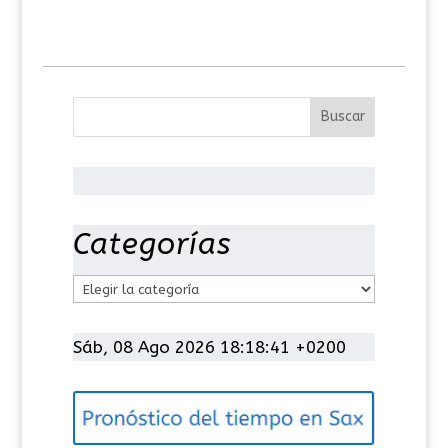
Categorías
C
a
t
Sáb, 08 Ago 2026 18:18:42 +0200
e
g
o