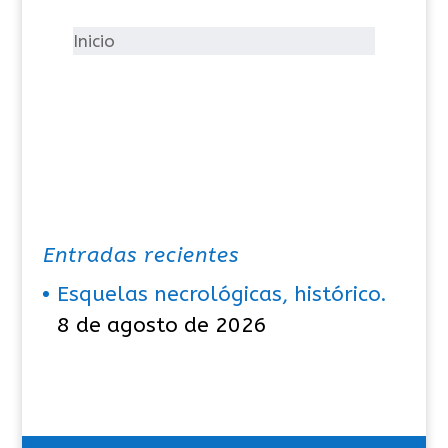
r
í
Inicio
a
s
Entradas recientes
Esquelas necrológicas, histórico.
8 de agosto de 2026