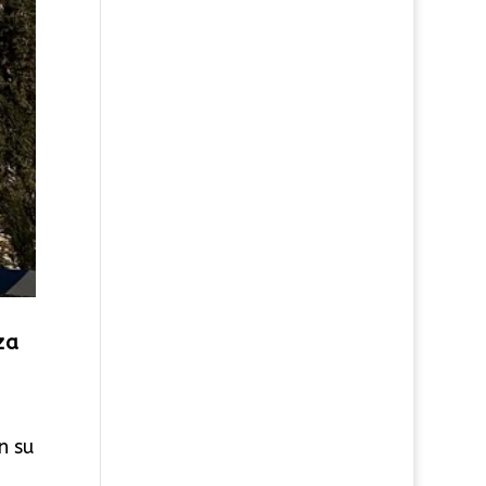
za
n su