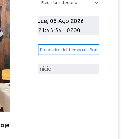
C
a
t
Jue, 06 Ago 2026
e
21:43:56 +0200
g
o
r
í
Inicio
a
s
aje