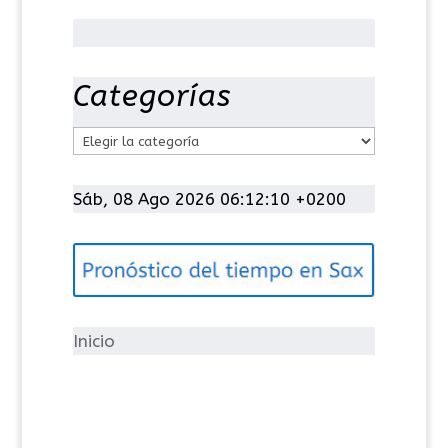
Categorías
C
a
t
Sáb, 08 Ago 2026 06:12:10 +0200
e
g
o
r
í
Inicio
a
s