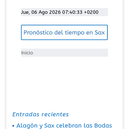
a
t
Jue, 06 Ago 2026 07:40:33 +0200
e
g
o
r
í
Inicio
a
s
Entradas recientes
Alagón y Sax celebran las Bodas